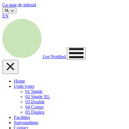
Ga naar de inhoud
NL
EN
Get Notified
Home
Units types
01
Single
02
Single XL
03
Double
04
Corner
05
Duplex
Facilities
Surroundings
Contact