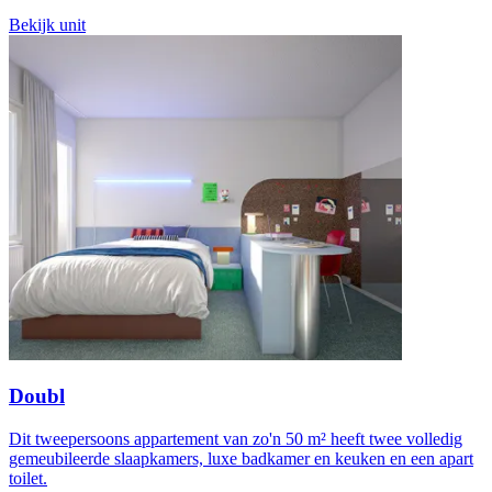
Bekijk unit
Doubl
Dit tweepersoons appartement van zo'n 50 m² heeft twee volledig
gemeubileerde slaapkamers, luxe badkamer en keuken en een apart
toilet.