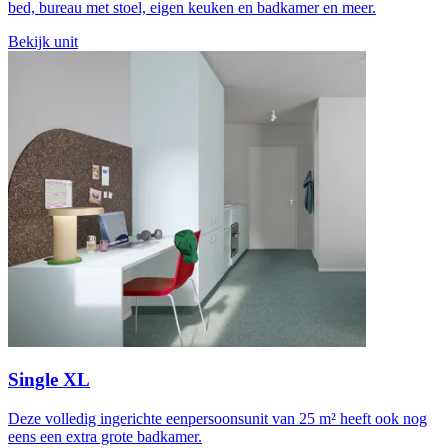
bed, bureau met stoel, eigen keuken en badkamer en meer.
Bekijk unit
Single XL
Deze volledig ingerichte eenpersoonsunit van 25 m² heeft ook nog
eens een extra grote badkamer.