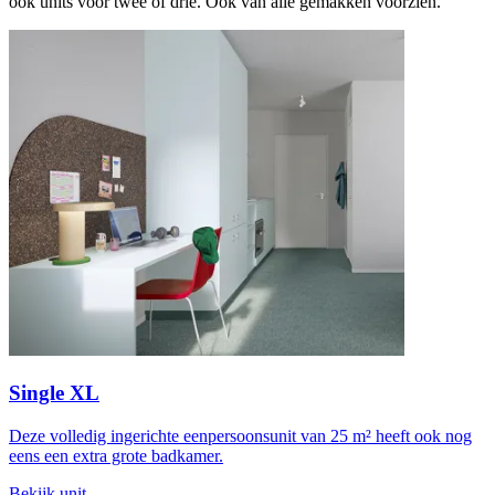
ook units voor twee of drie. Ook van alle gemakken voorzien.
Single XL
Deze volledig ingerichte eenpersoonsunit van 25 m² heeft ook nog
eens een extra grote badkamer.
Bekijk unit