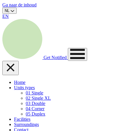
Ga naar de inhoud
NL
EN
Get Notified
Home
Units types
01
Single
02
Single XL
03
Double
04
Corner
05
Duplex
Facilities
Surroundings
Contact