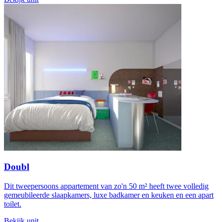
Doubl
Dit tweepersoons appartement van zo'n 50 m² heeft twee volledig
gemeubileerde slaapkamers, luxe badkamer en keuken en een apart
toilet.
Bekijk unit